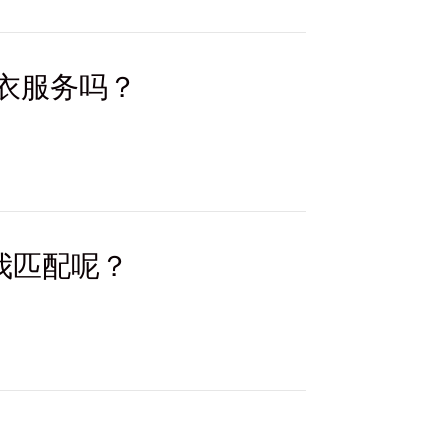
衣服务吗？
助我匹配呢？