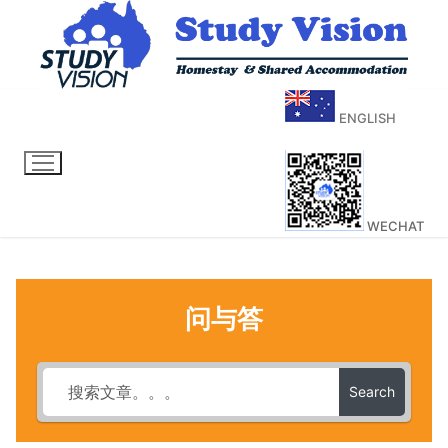
ENGLISH
WECHAT
问与答
Search