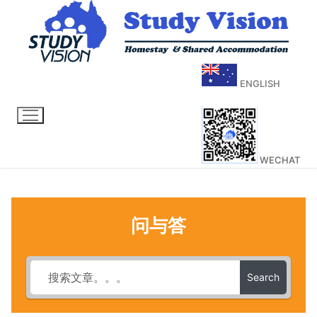
ENGLISH
WECHAT
问与答
Search