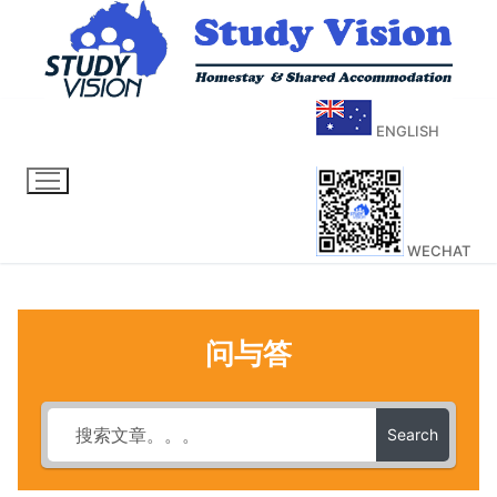
ENGLISH
WECHAT
问与答
Search