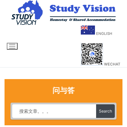
ENGLISH
WECHAT
问与答
Search