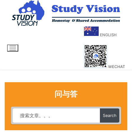
ENGLISH
WECHAT
问与答
Search